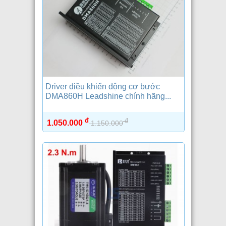
Driver điều khiển động cơ bước
DMA860H Leadshine chính hãng...
đ
đ
1.050.000
1.150.000