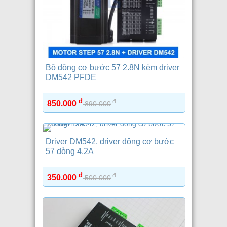
Bộ động cơ bước 57 2.8N kèm driver
DM542 PFDE
đ
đ
850.000
890.000
Driver DM542, driver động cơ bước
57 dòng 4.2A
đ
đ
350.000
500.000