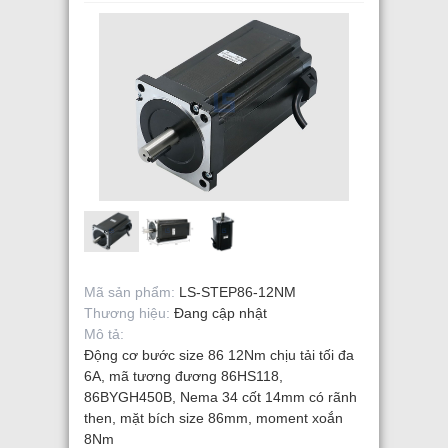
Mã sản phẩm:
LS-STEP86-12NM
Thương hiệu:
Đang cập nhật
Mô tả:
Động cơ bước size 86 12Nm chịu tải tối đa
6A, mã tương đương 86HS118,
86BYGH450B, Nema 34 cốt 14mm có rãnh
then, mặt bích size 86mm, moment xoắn
8Nm