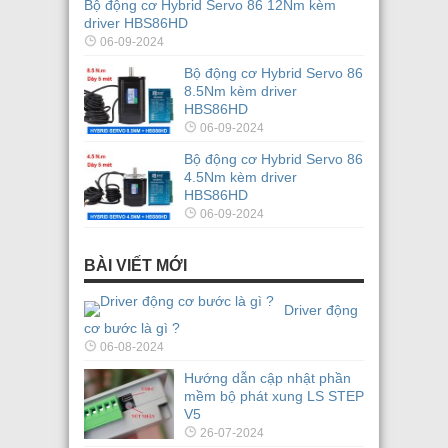
Bộ động cơ Hybrid Servo 86 12Nm kèm
driver HBS86HD
06-09-2024
Bộ động cơ Hybrid Servo 86
8.5Nm kèm driver
HBS86HD
06-09-2024
Bộ động cơ Hybrid Servo 86
4.5Nm kèm driver
HBS86HD
06-09-2024
BÀI VIẾT MỚI
Driver động
cơ bước là gì ?
06-08-2024
Hướng dẫn cập nhật phần
mềm bộ phát xung LS STEP
V5
26-07-2024