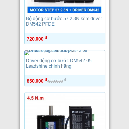
Bộ động cơ bước 57 2.3N kèm driver
DM542 PFDE
đ
720.000
Driver động cơ bước DM542-05
Leadshine chính hãng
đ
đ
850.000
900.000