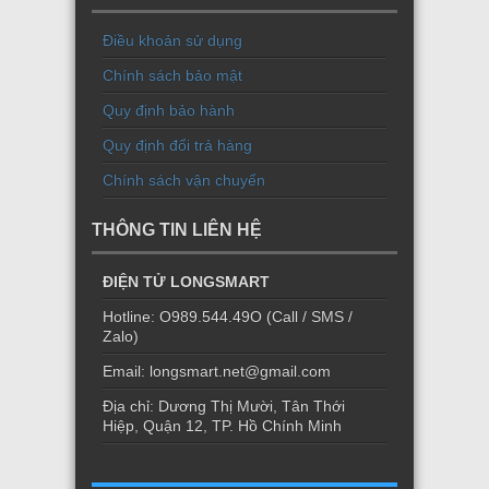
Điều khoản sử dụng
Chính sách bảo mật
Quy định bảo hành
Quy định đổi trả hàng
Chính sách vận chuyển
THÔNG TIN LIÊN HỆ
ĐIỆN TỬ LONGSMART
Hotline: O989.544.49O (Call / SMS /
Zalo)
Email: longsmart.net@gmail.com
Địa chỉ: Dương Thị Mười, Tân Thới
Hiệp, Quận 12, TP. Hồ Chính Minh