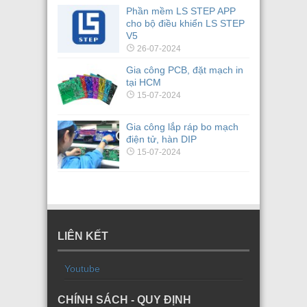
Phần mềm LS STEP APP
cho bộ điều khiển LS STEP
V5
26-07-2024
Gia công PCB, đặt mạch in
tại HCM
15-07-2024
Gia công lắp ráp bo mạch
điện tử, hàn DIP
15-07-2024
LIÊN KẾT
Youtube
CHÍNH SÁCH - QUY ĐỊNH