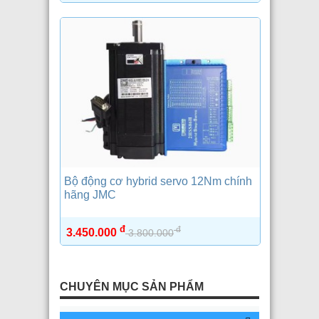
Bộ động cơ hybrid servo 12Nm chính
hãng JMC
đ
đ
3.450.000
3.800.000
CHUYÊN MỤC SẢN PHẨM