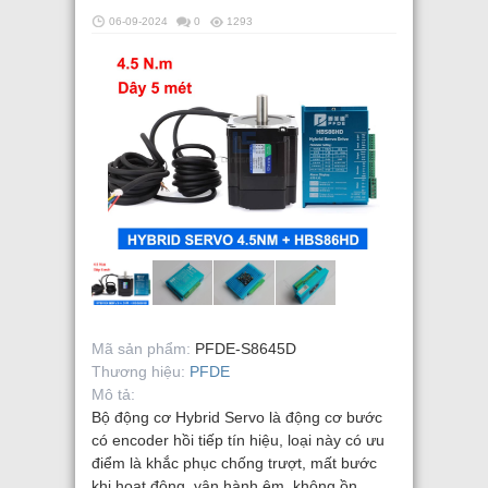
06-09-2024
0
1293
Mã sản phẩm:
PFDE-S8645D
Thương hiệu:
PFDE
Mô tả:
Bộ động cơ Hybrid Servo là động cơ bước
có encoder hồi tiếp tín hiệu, loại này có ưu
điểm là khắc phục chống trượt, mất bước
khi hoạt động, vận hành êm, không ồn,