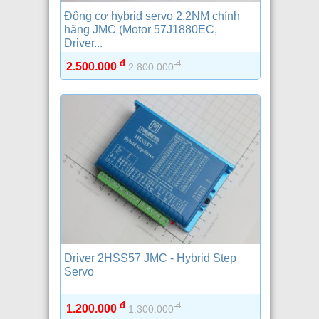
Động cơ hybrid servo 2.2NM chính
hãng JMC (Motor 57J1880EC,
Driver...
đ
đ
2.500.000
2.800.000
Driver 2HSS57 JMC - Hybrid Step
Servo
đ
đ
1.200.000
1.300.000