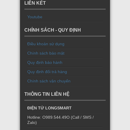
LIÊN KẾT
Youtube
CHÍNH SÁCH - QUY ĐỊNH
Điều khoản sử dụng
Chính sách bảo mật
Quy định bảo hành
Quy định đổi trả hàng
Chính sách vận chuyển
THÔNG TIN LIÊN HỆ
ĐIỆN TỬ LONGSMART
Hotline: O989.544.49O (Call / SMS /
Zalo)