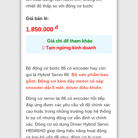
nhiệt độ thấp so với động cơ bước
Giá bán lẻ:
đ
1.850.000
Giá chỉ để tham khảo
Tạm ngừng kinh doanh
Bộ động cơ bước 86 có encoder hay còn
gọi là Hybrid Servo 86.
Bộ sản phẩm bao
gồm: Động cơ kèm dây motor cà cáp
encoder dài 5 mét, driver điều khiển.
Động cơ servo lai 86 có encoder hồi tiếp
đáp ứng được các yêu cầu về độ chính xác
cao hoặc trong những trường hợp hệ thống
bi sự cố nhưng động cơ vẫn định vị chính
xác. Động cơ sử dụng Driver Hybrid Servo
HBS86HD giúp tăng hiệu năng hoạt động
và loại bỏ vấn đề như: động cơ bị rung,