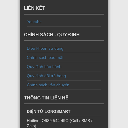
LIÊN KẾT
Youtube
CHÍNH SÁCH - QUY ĐỊNH
Điều khoản sử dụng
Chính sách bảo mật
Quy định bảo hành
Quy định đổi trả hàng
Chính sách vận chuyển
THÔNG TIN LIÊN HỆ
ĐIỆN TỬ LONGSMART
Hotline: O989.544.49O (Call / SMS /
Zalo)