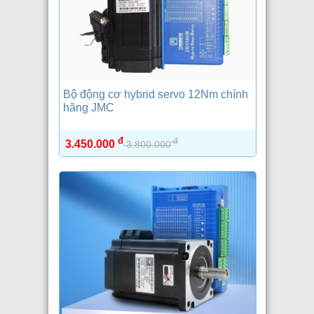
Bộ động cơ hybrid servo 12Nm chính
hãng JMC
đ
đ
3.450.000
3.800.000