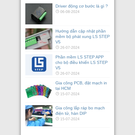
Driver động cơ bước là gì ?
06-08-2024
Hướng dẫn cập nhật phần
mềm bộ phát xung LS STEP
V5
26-07-2024
Phần mềm LS STEP APP
cho bộ điều khiển LS STEP
V5
26-07-2024
Gia công PCB, đặt mạch in
tại HCM
15-07-2024
Gia công lắp ráp bo mạch
điện tử, hàn DIP
15-07-2024