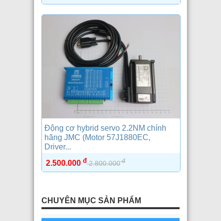
Động cơ hybrid servo 2.2NM chính
hãng JMC (Motor 57J1880EC,
Driver...
đ
đ
2.500.000
2.800.000
CHUYÊN MỤC SẢN PHẨM