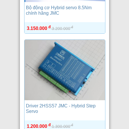
Bộ động cơ Hybrid servo 8.5Nm
chính hãng JMC
đ
đ
3.150.000
3.200.000
Driver 2HSS57 JMC - Hybrid Step
Servo
đ
đ
1.200.000
1.300.000