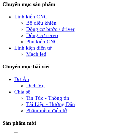
Chuyên mục sản phẩm
Linh kiện CNC
Bộ điều khiển
Động cơ bước / driver
Động cơ servo
Phụ kiện CNC
Linh kiện điện tử
Mạch led
Chuyên mục bài viết
Dự Án
Dịch Vụ
Chia sẽ
Tin Tức - Thông tin
Tài Liệu - Hướng Dẫn
Phầm mềm điện tử
Sản phẩm mới