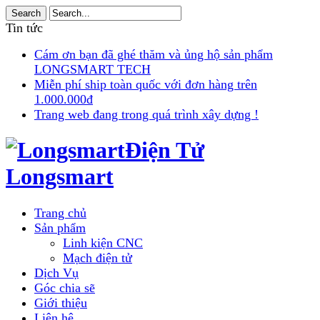
Tin tức
Cám ơn bạn đã ghé thăm và ủng hộ sản phẩm
LONGSMART TECH
Miễn phí ship toàn quốc với đơn hàng trên
1.000.000đ
Trang web đang trong quá trình xây dựng !
Điện Tử
Longsmart
Trang chủ
Sản phẩm
Linh kiện CNC
Mạch điện tử
Dịch Vụ
Góc chia sẽ
Giới thiệu
Liên hệ