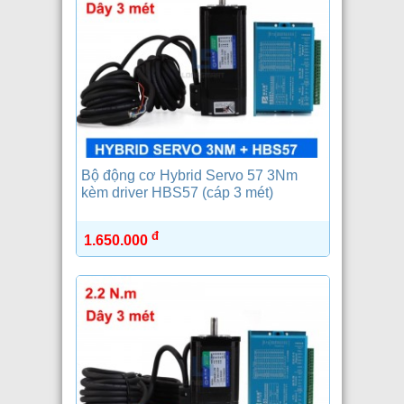
Bộ động cơ Hybrid Servo 57 3Nm
kèm driver HBS57 (cáp 3 mét)
đ
1.650.000