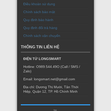
Điều khoản sử dụng
Chính sách bảo mật
Quy định bảo hành
Quy định đổi trả hàng
Chính sách vận chuyển
THÔNG TIN LIÊN HỆ
ĐIỆN TỬ LONGSMART
Hotline: O989.544.49O (Call / SMS /
Zalo)
Email: longsmart.net@gmail.com
Địa chỉ: Dương Thị Mười, Tân Thới
Hiệp, Quận 12, TP. Hồ Chính Minh