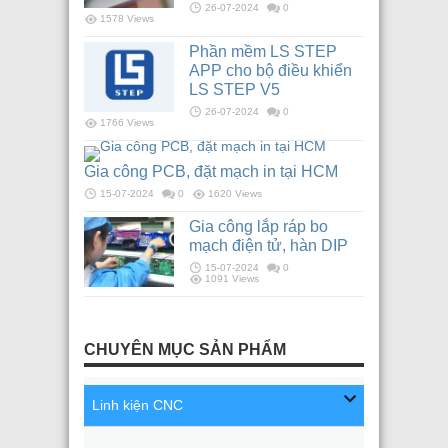
26-07-2024
0
1578 Views
Phần mềm LS STEP
APP cho bộ điều khiển
LS STEP V5
26-07-2024
0
1766 Views
Gia công PCB, đặt mạch in tại HCM
15-07-2024
0
1620 Views
Gia công lắp ráp bo
mạch điện tử, hàn DIP
15-07-2024
0
1091 Views
CHUYÊN MỤC SẢN PHẨM
Linh kiện CNC