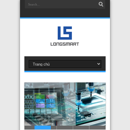
Bộ điều khiển LS 3 STEP V2