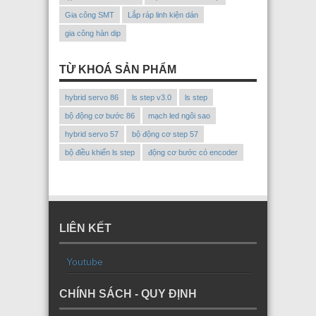
Gia công SMT
Lắp ráp linh kiện dán
gia công hàn dip
TỪ KHOÁ SẢN PHẨM
hybrid servo 86
ls step v3.0
ls step
bộ động cơ bước 86
mạch led ngôi sao
hybrid servo 57
bộ động cơ step 57
bộ điều khiển ls step
động cơ bước có encoder
LIÊN KẾT
Youtube
CHÍNH SÁCH - QUY ĐỊNH