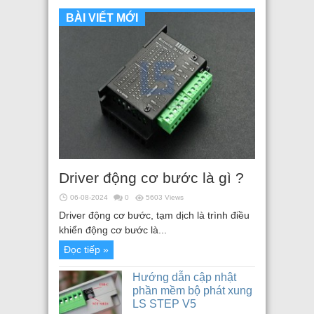
BÀI VIẾT MỚI
Driver động cơ bước là gì ?
06-08-2024
0
5603 Views
Driver động cơ bước, tạm dịch là trình điều
khiển động cơ bước là...
Đọc tiếp »
Hướng dẫn cập nhật
phần mềm bộ phát xung
LS STEP V5