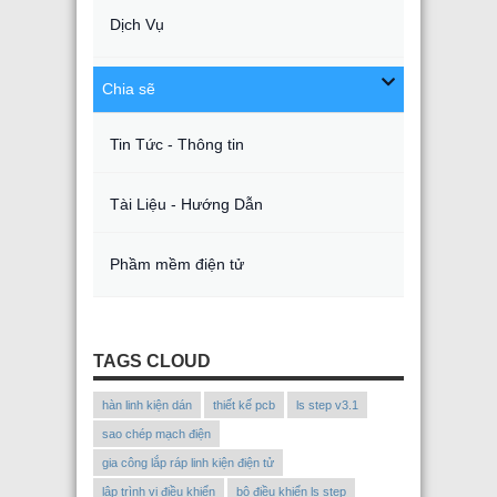
Dịch Vụ
Chia sẽ
Tin Tức - Thông tin
Tài Liệu - Hướng Dẫn
Phầm mềm điện tử
TAGS CLOUD
hàn linh kiện dán
thiết kế pcb
ls step v3.1
sao chép mạch điện
gia công lắp ráp linh kiện điện tử
lập trình vi điều khiển
bộ điều khiển ls step