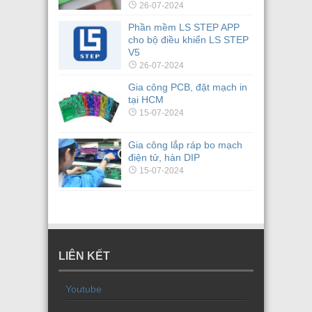
26-07-2024
Phần mềm LS STEP APP
cho bộ điều khiển LS STEP
V5
26-07-2024
Gia công PCB, đặt mạch in
tại HCM
15-07-2024
Gia công lắp ráp bo mạch
điện tử, hàn DIP
15-07-2024
LIÊN KẾT
Youtube