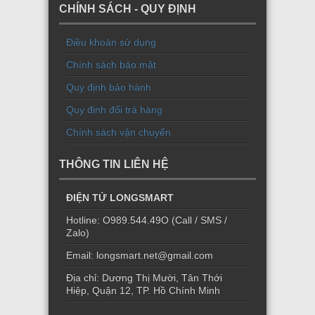
CHÍNH SÁCH - QUY ĐỊNH
Điều khoản sử dụng
Chính sách bảo mật
Quy định bảo hành
Quy định đổi trả hàng
Chính sách vận chuyển
THÔNG TIN LIÊN HỆ
ĐIỆN TỬ LONGSMART
Hotline: O989.544.49O (Call / SMS /
Zalo)
Email: longsmart.net@gmail.com
Địa chỉ: Dương Thị Mười, Tân Thới
Hiệp, Quận 12, TP. Hồ Chính Minh