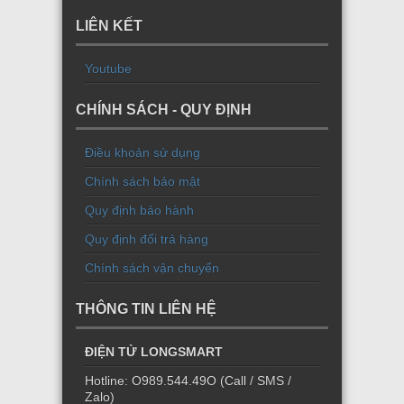
LIÊN KẾT
Youtube
CHÍNH SÁCH - QUY ĐỊNH
Điều khoản sử dụng
Chính sách bảo mật
Quy định bảo hành
Quy định đổi trả hàng
Chính sách vận chuyển
THÔNG TIN LIÊN HỆ
ĐIỆN TỬ LONGSMART
Hotline: O989.544.49O (Call / SMS /
Zalo)