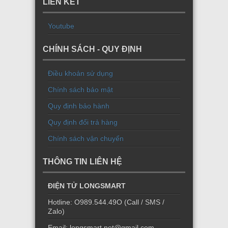
LIÊN KẾT
Youtube
CHÍNH SÁCH - QUY ĐỊNH
Điều khoản sử dụng
Chính sách bảo mật
Quy định bảo hành
Quy định đổi trả hàng
Chính sách vận chuyển
THÔNG TIN LIÊN HỆ
ĐIỆN TỬ LONGSMART
Hotline: O989.544.49O (Call / SMS /
Zalo)
Email: longsmart.net@gmail.com