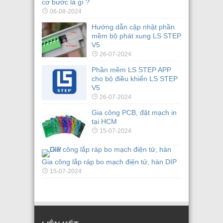
cơ bước là gì ?
06-08-2024
Hướng dẫn cập nhật phần
mềm bộ phát xung LS STEP
V5
26-07-2024
Phần mềm LS STEP APP
cho bộ điều khiển LS STEP
V5
26-07-2024
Gia công PCB, đặt mạch in
tại HCM
15-07-2024
Gia công lắp ráp bo mạch điện tử, hàn DIP
15-07-2024