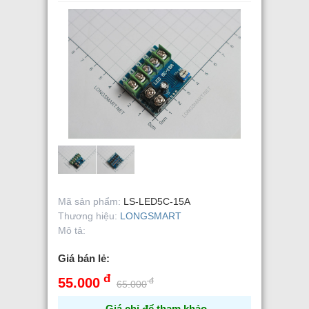
Mã sản phẩm:
LS-LED5C-15A
Thương hiệu:
LONGSMART
Mô tả:
Giá bán lẻ:
đ
55.000
đ
65.000
Giá chỉ để tham khảo