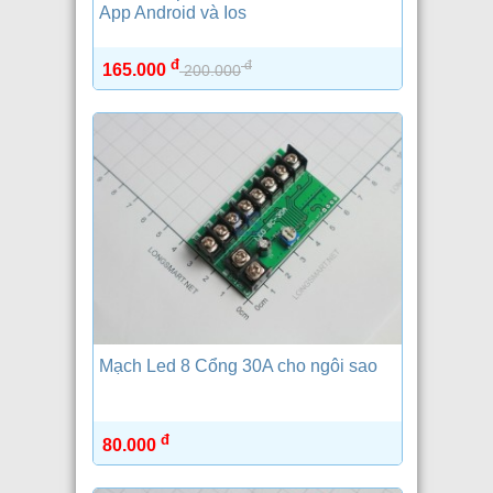
App Android và Ios
đ
đ
165.000
200.000
Mạch Led 8 Cổng 30A cho ngôi sao
đ
80.000