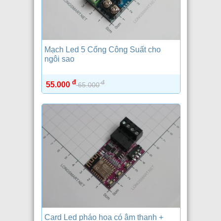
Mạch Led 5 Cổng Công Suất cho
ngôi sao
đ
đ
55.000
65.000
Card Led pháo hoa có âm thanh +