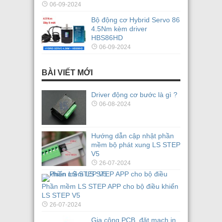
06-09-2024
Bộ động cơ Hybrid Servo 86
4.5Nm kèm driver
HBS86HD
06-09-2024
BÀI VIẾT MỚI
Driver động cơ bước là gì ?
06-08-2024
Hướng dẫn cập nhật phần
mềm bộ phát xung LS STEP
V5
26-07-2024
Phần mềm LS STEP APP cho bộ điều khiển
LS STEP V5
26-07-2024
Gia công PCB, đặt mạch in