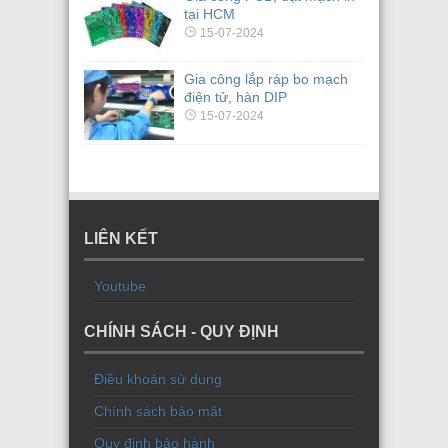
tại HCM
15-07-2024
Gia công lắp ráp bo mạch
điện tử, hàn DIP
15-07-2024
LIÊN KẾT
Youtube
CHÍNH SÁCH - QUY ĐỊNH
Điều khoản sử dụng
Chính sách bảo mật
Quy định bảo hành