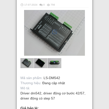
17-07-2024
0
756
Mã sản phẩm:
LS-DM542
Thương hiệu:
Đang cập nhật
Mô tả:
Driver dm542, driver động cơ bước 42/57,
driver động có step 57
Giá bán lẻ: