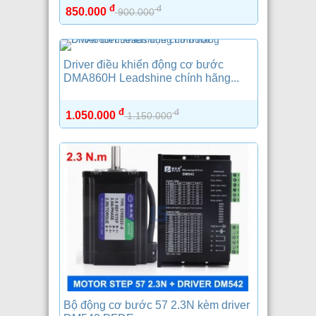
đ
đ
850.000
900.000
Driver điều khiển động cơ bước
DMA860H Leadshine chính hãng...
đ
đ
1.050.000
1.150.000
Bộ động cơ bước 57 2.3N kèm driver