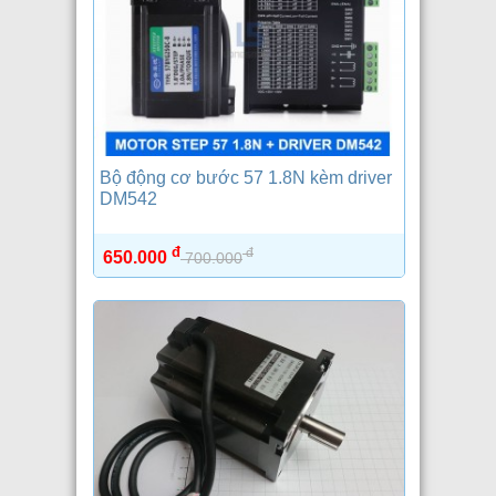
Bộ động cơ bước 57 1.8N kèm driver
DM542
đ
đ
650.000
700.000