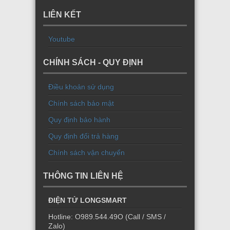
LIÊN KẾT
Youtube
CHÍNH SÁCH - QUY ĐỊNH
Điều khoản sử dụng
Chính sách bảo mật
Quy định bảo hành
Quy định đổi trả hàng
Chính sách vận chuyển
THÔNG TIN LIÊN HỆ
ĐIỆN TỬ LONGSMART
Hotline: O989.544.49O (Call / SMS /
Zalo)