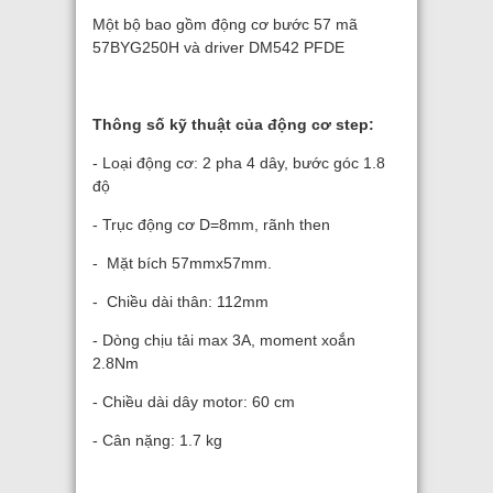
Một bộ bao gồm động cơ bước 57 mã
57BYG250H và driver DM542 PFDE
Thông số kỹ thuật của động cơ step:
- Loại động cơ: 2 pha 4 dây, bước góc 1.8
độ
- Trục động cơ D=8mm, rãnh then
- Mặt bích 57mmx57mm.
- Chiều dài thân: 112mm
- Dòng chịu tải max 3A, moment xoắn
2.8Nm
- Chiều dài dây motor: 60 cm
- Cân nặng: 1.7 kg