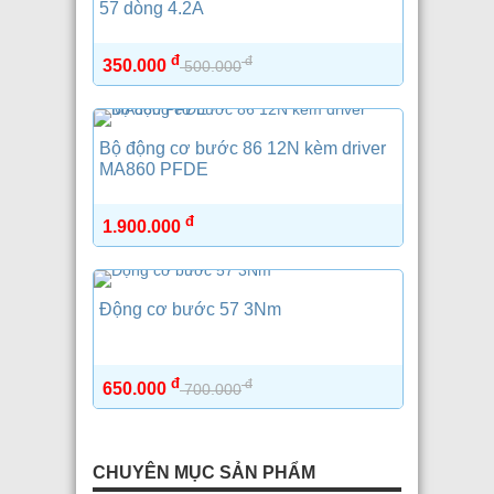
57 dòng 4.2A
đ
đ
350.000
500.000
Bộ động cơ bước 86 12N kèm driver
MA860 PFDE
đ
1.900.000
Động cơ bước 57 3Nm
đ
đ
650.000
700.000
CHUYÊN MỤC SẢN PHẨM