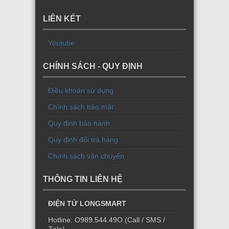
LIÊN KẾT
Youtube
CHÍNH SÁCH - QUY ĐỊNH
Điều khoản sử dụng
Chính sách bảo mật
Quy định bảo hành
Quy định đổi trả hàng
Chính sách vận chuyển
THÔNG TIN LIÊN HỆ
ĐIỆN TỬ LONGSMART
Hotline: O989.544.49O (Call / SMS /
Zalo)