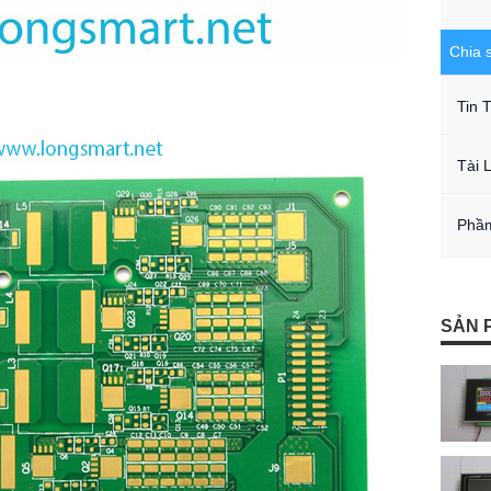
Chia 
Tin 
Tài 
Phầm
SẢN 