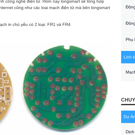
ành công nghệ điện tử. Hôm nay longsmart sẽ tổng hợp
Động
internet cũng như các loại mạch điện tử mà bên longsmart
Động
ạch in chủ yếu có 2 loại: FR1 và FR4
Phụ 
Linh k
Mạch
CHUY
Dự Á
Dịch