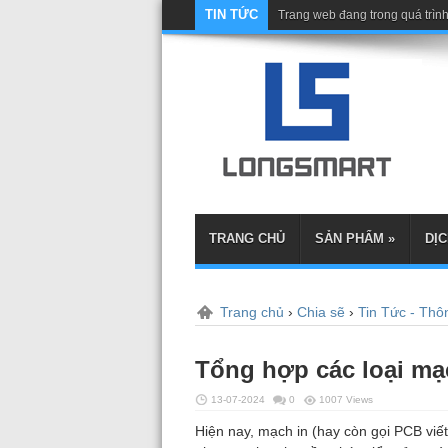
TIN TỨC
Trang web đang trong quá trình
TRANG CHỦ
SẢN PHẨM
»
DỊC
Trang chủ
›
Chia sẽ
›
Tin Tức - Thôn
Tổng hợp các loại mạ
13-07-2024
0
1007 Views
Hiện nay, mạch in (hay còn gọi PCB viết 