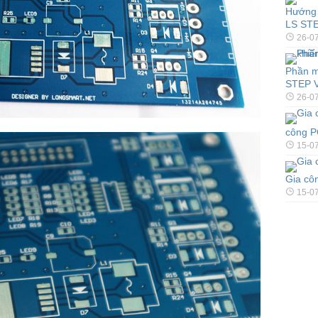
Hướng 
LS ST
26-0
Phần m
STEP 
26-0
công P
15-0
Gia côn
15-0