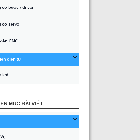
 cơ bước / driver
 cơ servo
kiện CNC
iện điện tử
 led
ÊN MỤC BÀI VIẾT
n
 Vụ