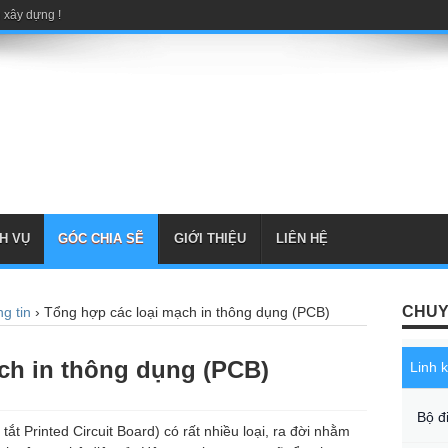
 xây dựng !
H VỤ
GÓC CHIA SẼ
GIỚI THIỆU
LIÊN HỆ
CHUY
g tin
›
Tổng hợp các loại mạch in thông dụng (PCB)
ch in thông dụng (PCB)
Linh 
Bộ đ
tắt Printed Circuit Board) có rất nhiều loại, ra đời nhằm