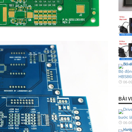
Bộ độn
HBS86
06-0
BÀI V
bước là
06-0