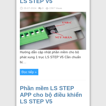
LS STEP V5
26-07-2024
0
1567 Views
Hướng dẫn cập nhật phần mềm cho bộ
phát xung 1 trục LS STEP V5 Cần chuẩn
bị:...
Đọc tiếp »
Phần mềm LS STEP
APP cho bộ điều khiển
LS STEP V5