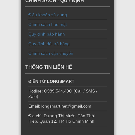
CHÍNH SÁCH - QUY ĐỊNH
Điều khoản sử dụng
Chính sách bảo mật
Quy định bảo hành
Quy định đổi trả hàng
Chính sách vận chuyển
THÔNG TIN LIÊN HỆ
ĐIỆN TỬ LONGSMART
Hotline: O989.544.49O (Call / SMS /
Zalo)
Email: longsmart.net@gmail.com
Địa chỉ: Dương Thị Mười, Tân Thới
Hiệp, Quận 12, TP. Hồ Chính Minh