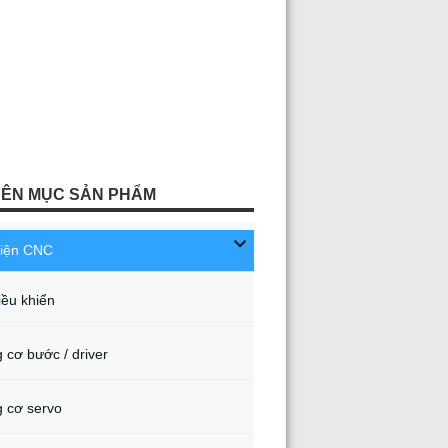
ÊN MỤC SẢN PHẨM
kiện CNC
iều khiển
 cơ bước / driver
 cơ servo