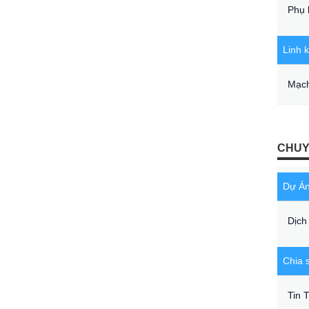
Phụ 
Linh k
Mạch
CHUY
Dự Á
Dịch
Chia 
Tin 