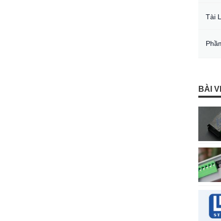
Tài 
Phầm
BÀI V