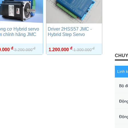
ng cơ Hybrid servo
Driver 2HSS57 JMC -
m chính hãng JMC
Hybrid Step Servo
đ
đ
đ
đ
0.000
1.200.000
3.200.000
1.300.000
CHUY
Linh 
Bộ đ
Động
Động