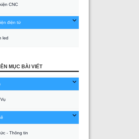
kiện CNC
iện điện tử
 led
ÊN MỤC BÀI VIẾT
n
 Vụ
sẽ
Tức - Thông tin