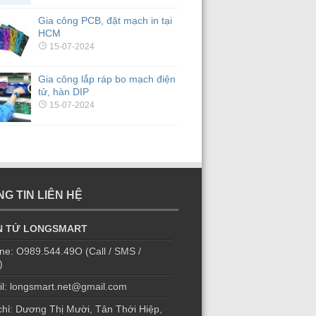
Gia công PCB, đặt mạch in tại
HCM
15-07-2024
Gia công lắp ráp bo mạch điện
tử, hàn DIP
15-07-2024
G TIN LIÊN HỆ
N TỬ LONGSMART
ine: O989.544.49O (Call / SMS /
)
l: longsmart.net@gmail.com
chỉ: Dương Thị Mười, Tân Thới Hiệp,