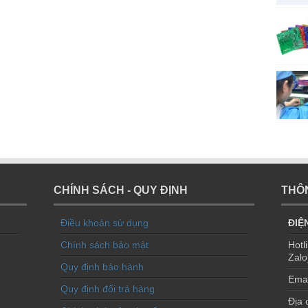
CHÍNH SÁCH - QUY ĐỊNH
THÔN
Điều khoản sử dụng
ĐIỆ
Chính sách bảo mật
Hotl
Zalo
Quy định bảo hành
Emai
Quy định đổi trả hàng
Địa 