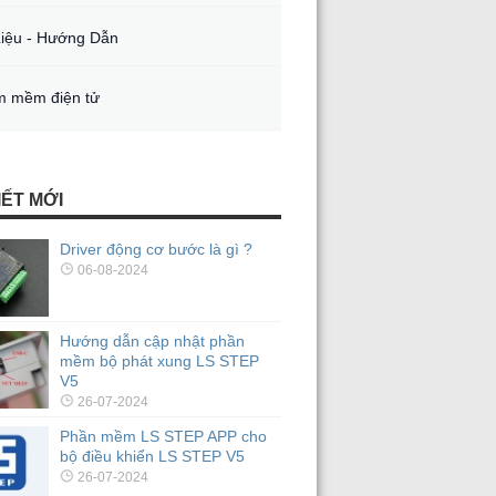
Liệu - Hướng Dẫn
 mềm điện tử
IẾT MỚI
Driver động cơ bước là gì ?
06-08-2024
Hướng dẫn cập nhật phần
mềm bộ phát xung LS STEP
V5
26-07-2024
Phần mềm LS STEP APP cho
bộ điều khiển LS STEP V5
26-07-2024