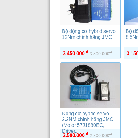
Bộ động cơ hybrid servo
Bộ độ
12Nm chính hãng JMC
8.5N
đ
đ
3.450.000
3.15
3.800.000
Động cơ hybrid servo
2.2NM chính hãng JMC
(Motor 57J1880EC,
Driver...
đ
đ
2.500.000
2.800.000